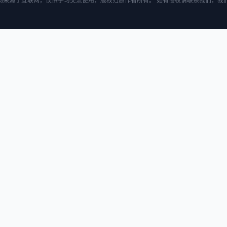
均来源于互联网，仅供学习交流使用，版权归原作者所有。 如有侵权请联系我们，我们